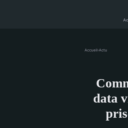
Ac
Accueil
›
Actu
Comme
data v
pris