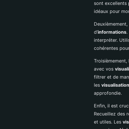
sont excellent
idéaux pour mo
Deuxièmement, la
d’
informations
.
interpréter. Uti
cohérentes pour 
Troisièmement, l
avec vos
visual
filtrer et de ma
les
visualisatio
approfondie.
Enfin, il est cru
Recueillez des 
et utiles. Les
vi