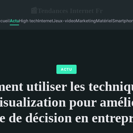
Tendances Internet Fr
📰
cueil
Actu
High tech
Internet
Jeux-video
Marketing
Matériel
Smartpho
ACTU
nt utiliser les techniq
isualization pour améli
e de décision en entrep