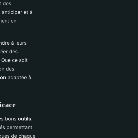
t des
 anticiper et à
ment en
dre à leurs
éer des
. Que ce soit
ion des
ion
adaptée à
ficace
 les bons
outils
.
tés permettant
iques de chaque