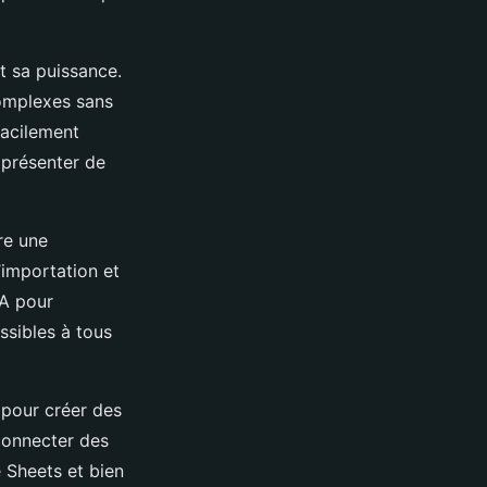
et sa puissance.
mplexes sans
facilement
 présenter de
re une
l’importation et
IA pour
sibles à tous
 pour créer des
 connecter des
 Sheets et bien