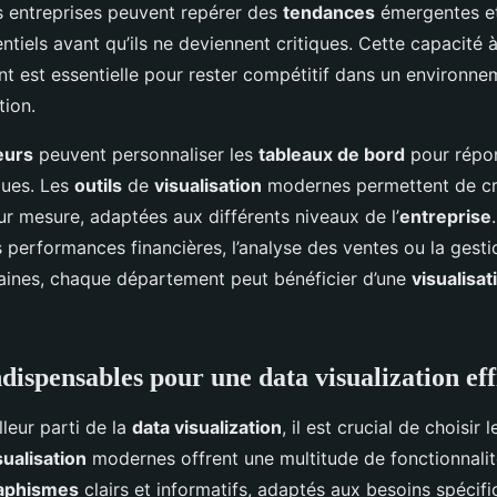
es entreprises peuvent repérer des
tendances
émergentes e
tiels avant qu’ils ne deviennent critiques. Cette capacité à
nt est essentielle pour rester compétitif dans un environne
tion.
eurs
peuvent personnaliser les
tableaux de bord
pour répon
ques. Les
outils
de
visualisation
modernes permettent de cr
r mesure, adaptées aux différents niveaux de l’
entreprise
s performances financières, l’analyse des ventes ou la gest
ines, chaque département peut bénéficier d’une
visualisat
ndispensables pour une data visualization ef
lleur parti de la
data visualization
, il est crucial de choisir
sualisation
modernes offrent une multitude de fonctionnali
aphismes
clairs et informatifs, adaptés aux besoins spécif