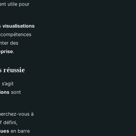
ent utile pour
s
visualisations
de compétences
nter des
eprise
.
 réussie
Il s’agit
tions
sont
herchez-vous à
f défini,
ques
en barre