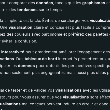
s pour comparer des
données
, tandis que les
graphismes
en
ntrer des
tendances
sur le temps.
 simplicité est la clé. Évitez de surcharger vos
visualisat
 Une
visualisation
claire et concise est plus facile à compr
lisez des couleurs avec parcimonie et préférez des palettes
éviter la confusion.
’
interactivité
peut grandement améliorer l’engagement des u
isations
. Des
tableaux de bord
interactifs permettent aux u
nipuler les
données
pour obtenir des perspectives spécifiqu
ns
non seulement plus engageantes, mais aussi plus utiles 
cial de tester et de valider vos
visualisations
avec les utilisa
retours pour vous assurer que vos
visualisations
sont effect
sualisations
mal conçues peuvent induire en erreur et condu